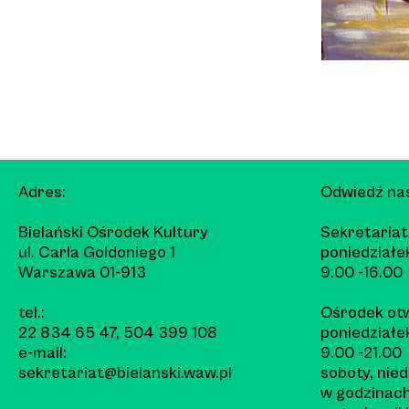
Adres:
Odwiedź na
Bielański Ośrodek Kultury
Sekretariat
ul. Carla Goldoniego 1
poniedziałek
Warszawa 01-913
9.00 -16.00
tel.:
Ośrodek otw
22 834 65 47
,
504 399 108
poniedziałek
e-mail:
9.00 -21.00
sekretariat@bielanski.waw.pl
soboty, nied
w godzinac