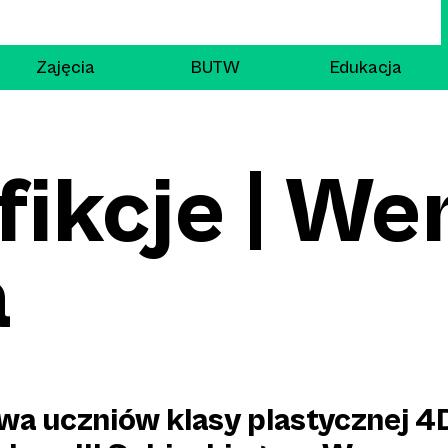
Zajęcia
BUTW
Edukacja
 fikcje | We
a
a uczniów klasy plastycznej 