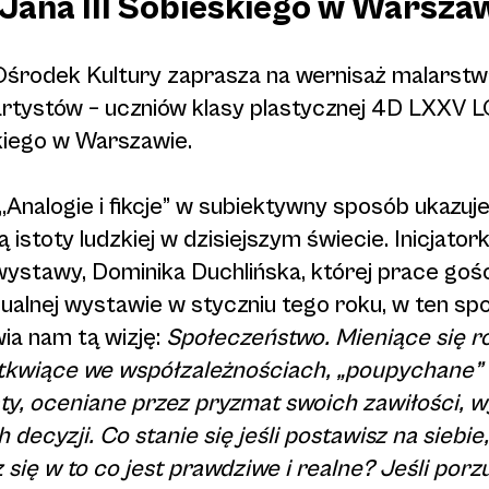
 Jana III Sobieskiego w Warsza
 Ośrodek Kultury zaprasza na wernisaż malarstw
rtystów – uczniów klasy plastycznej 4D LXXV L
skiego w Warszawie.
Analogie i fikcje” w subiektywny sposób ukazuj
 istoty ludzkiej w dzisiejszym świecie. Inicjator
 wystawy, Dominika Duchlińska, której prace goś
dualnej wystawie w styczniu tego roku, w ten sp
ia nam tą wizję:
Społeczeństwo. Mieniące się r
tkwiące we współzależnościach, „poupychane”
y, oceniane przez pryzmat swoich zawiłości, 
 decyzji. Co stanie się jeśli postawisz na siebie, 
się w to co jest prawdziwe i realne? Jeśli porz