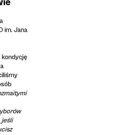
wie
a
O im. Jana
e kondycję
ka
ciliśmy
osób
ozmaitymi
wyborów
jeśli
ucisz