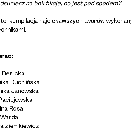
dsuniesz na bok fikcje, co jest pod spodem?
to kompilacja najciekawszych tworów wykonan
echnikami.
prac:
 Derlicka
ika Duchlińska
ika Janowska
Paciejewska
ina Rosa
 Warda
la Ziemkiewicz