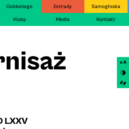
Goldoniego
Estrady
Samogłoska
Kluby
Media
Kontakt
rnisaż
a A
na
Goldoniego
4D LXXV