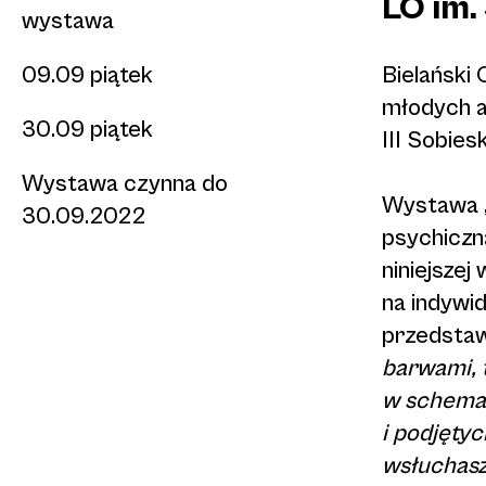
LO im.
wystawa
09.09 piątek
Bielański
młodych a
30.09 piątek
III Sobie
Wystawa czynna do
Wystawa „
30.09.2022
psychiczną
niniejszej
na indywi
przedstaw
barwami, 
w schemat
i podjętych
wsłuchasz 