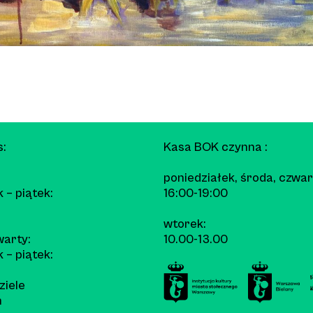
s:
Kasa BOK czynna :
poniedziałek, środa, czwar
 – piątek:
16:00-19:00
wtorek:
arty:
10.00-13.00
 – piątek:
ziele
h