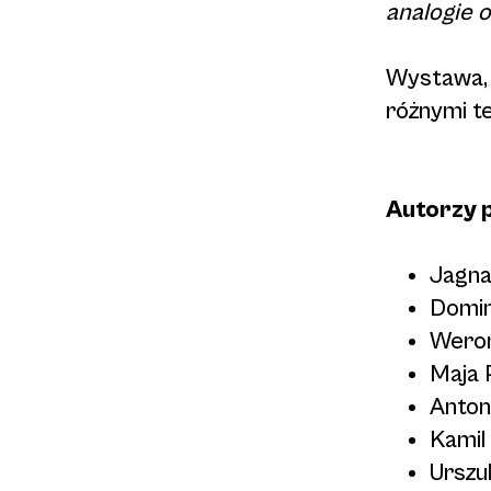
analogie o
Wystawa, 
różnymi t
Autorzy 
Jagna
Domin
Weron
Maja 
Anton
Kamil
Urszu