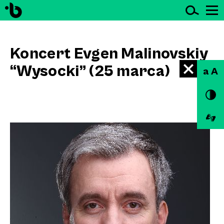
Ot
Przejdź do treści
Koncert Evgen Malinovskiy
“Wysocki” (25 marca)
a A
na
Goldoniego