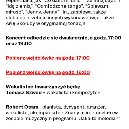
repertuaru, jak “Co dasz mi dniu”, “Ze mną bądź” i
“Idę ziemią”, “Odmłodzone tango”, “Śpiewam
miłość”, “Jenny, Jenny” i in., zaśpiewa także
ulubione przeboje innych wykonawców, a także
Arię Skołuby w oryginalnej tonacji!
Koncert odbędzie się dwukrotnie, o godz. 17:00
oraz 19:00
Pobierz wejściówkę na godz. 17:00
Pobierz wejściówkę na godz. 19:00
Wokalistce towarzyszyć będą:
Tomasz Szwed
– ​wokalista i kompozytor​
Robert Osam
​ ​-​ pianista, dyrygent, aranżer,
wokalista, akompaniator. Znany m.in. z udziału w
zespole muzycznym programu “Jaka to melodia?”