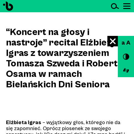
Ot
Przejdź do treści
“Koncert na głosy i
nastroje” recital Elżbiety
a A
Igras z towarzyszeniem
Tomasza Szweda i Roberta
Osama w ramach
Bielańskich Dni Seniora
na
Goldoniego
Elżbieta Igras
– wyjątkowy głos, którego nie da
się zapomnieć​. Oprócz piosenek ze swojego