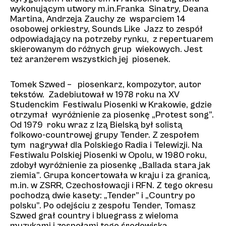
wykonującym utwory m.in.Franka Sinatry, Deana
Martina, Andrzeja Zauchy ze wsparciem 14
osobowej orkiestry, Sounds Like Jazz to zespół
odpowiadający na potrzeby rynku, z repertuarem
skierowanym do różnych grup wiekowych. Jest
też aranżerem wszystkich jej piosenek.
Tomek Szwed​ – piosenkarz, kompozytor, autor
tekstów. Zadebiutował w 1978 roku na XV
Studenckim Festiwalu Piosenki w Krakowie, gdzie
otrzymał wyróżnienie za piosenkę „Protest song”.
Od 1979 roku wraz z Izą Bielską był solistą
folkowo-countrowej grupy Tender. Z zespołem
tym nagrywał dla Polskiego Radia i Telewizji. Na
Festiwalu Polskiej Piosenki w Opolu, w 1980 roku,
zdobył wyróżnienie za piosenkę „Ballada stara jak
ziemia”. Grupa koncertowała w kraju i za granicą,
m.in. w ZSRR, Czechosłowacji i RFN. Z tego okresu
pochodzą dwie kasety: „Tender” i „Country po
polsku”. Po odejściu z zespołu Tender, Tomasz
Szwed grał country i bluegrass z wieloma
muzykami i zespołami tego środowiska.