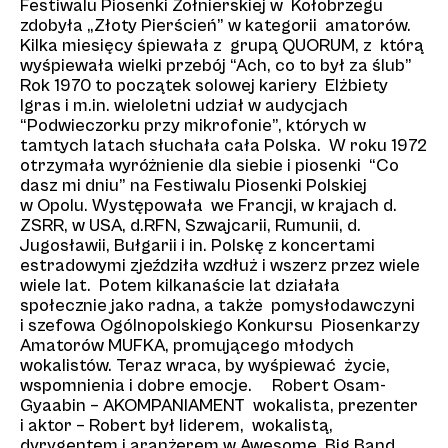
Festiwalu Piosenki Żołnierskiej w Kołobrzegu
zdobyła „Złoty Pierścień” w kategorii amatorów.
Kilka miesięcy śpiewała z grupą QUORUM, z którą
wyśpiewała wielki przebój “Ach, co to był za ślub”
Rok 1970 to początek solowej kariery Elżbiety
Igras i m.in. wieloletni udział w audycjach
“Podwieczorku przy mikrofonie”, których w
tamtych latach słuchała cała Polska. W roku 1972
otrzymała wyróżnienie dla siebie i piosenki “Co
dasz mi dniu” na Festiwalu Piosenki Polskiej
w Opolu. Występowała we Francji, w krajach d.
ZSRR, w USA, d.RFN, Szwajcarii, Rumunii, d.
Jugosławii, Bułgarii i in. Polskę z koncertami
estradowymi zjeździła wzdłuż i wszerz przez wiele
wiele lat. Potem kilkanaście lat działała
społecznie jako radna, a także pomysłodawczyni
i szefowa Ogólnopolskiego Konkursu Piosenkarzy
Amatorów MUFKA, promującego młodych
wokalistów. Teraz wraca, by wyśpiewać życie,
wspomnienia i dobre emocje. Robert Osam-
Gyaabin – AKOMPANIAMENT wokalista, prezenter
i aktor – Robert był liderem, wokalistą,
dyrygentem i aranżerem w Awesome Big Band