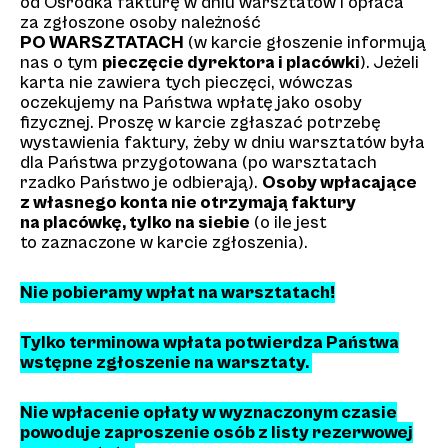
od Ośrodka fakturę w dniu warsztatów i opłaca
za zgłoszone osoby należność
PO WARSZTATACH
(w karcie głoszenie informują
nas o tym
pieczęcie dyrektora i placówki
). Jeżeli
karta nie zawiera tych pieczęci, wówczas
oczekujemy na Państwa wpłatę jako osoby
fizycznej. Proszę w karcie zgłaszać potrzebę
wystawienia faktury, żeby w dniu warsztatów była
dla Państwa przygotowana (po warsztatach
rzadko Państwo je odbierają).
Osoby wpłacające
z własnego konta nie otrzymają faktury
na placówkę, tylko na siebie
(o ile jest
to zaznaczone w karcie zgłoszenia).
Nie pobieramy wpłat na warsztatach!
Tylko terminowa wpłata potwierdza Państwa
wstępne zgłoszenie na warsztaty.
Nie wpłacenie opłaty w wyznaczonym czasie
powoduje zaproszenie osób z listy rezerwowej