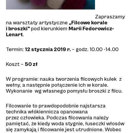
Zapraszamy
na warsztaty artystyczne
„Filcowe korale
i broszki”
pod kierunkiem
Marii Fedorowicz-
Lenart
.
Termin:
12 stycznia 2019 r.
– godz. 10.00 -14.00
Koszt –
50 zł
W programie: nauka tworzenia filcowych kulek z
wełny, a następnie połączenie ich w korale.
Wykonanie wg własnego pomysłu broszki z filcu.
Filcowanie to prawdopodobnie najstarsza
technika włókiennicza opanowana
przez człowieka. Podczas filcowania należy
pamiętać, że kiedy woda stygnie, łuseczki włosów
się zamykają i filcowanie jest utrudnione. Wobec