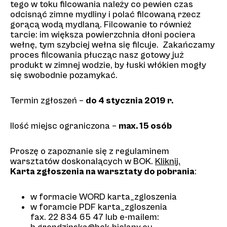
tego w toku filcowania należy co pewien czas
odcisnąć zimne mydliny i polać filcowaną rzecz
gorącą wodą mydlaną. Filcowanie to również
tarcie: im większa powierzchnia dłoni pociera
wełnę, tym szybciej wełna się filcuje. Zakańczamy
proces filcowania płucząc nasz gotowy już
produkt w zimnej wodzie, by łuski włókien mogły
się swobodnie pozamykać.
Termin zgłoszeń –
do 4 stycznia 2019 r.
Ilość miejsc ograniczona –
max. 15 osób
Proszę o zapoznanie się z regulaminem
warsztatów doskonalących w BOK.
Kliknij.
Karta zgłoszenia na warsztaty do pobrania
:
w formacie WORD
karta_zgloszenia
w foramcie PDF
karta_zgloszenia
fax. 22 834 65 47 lub e-mailem: