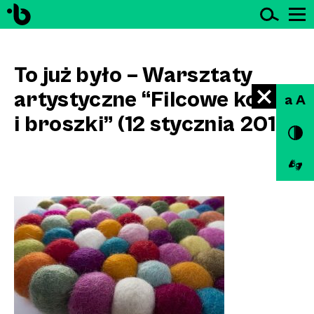
Ot
Przejdź do treści
To już było – Warsztaty
artystyczne “Filcowe korale
a A
i broszki” (12 stycznia 2019)
na
Goldoniego