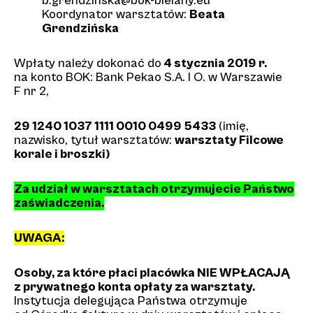
b.grendzinska@bok-bielany.eu
Koordynator warsztatów:
Beata
Grendzińska
Wpłaty należy dokonać do
4 stycznia 2019 r.
na konto BOK: Bank Pekao S.A. I O. w Warszawie
F nr 2,
29 1240 1037 1111 0010 0499 5433
(imię,
nazwisko, tytuł warsztatów:
warsztaty Filcowe
korale i broszki)
Za udział w warsztatach otrzymujecie Państwo
zaświadczenia.
UWAGA:
Osoby, za które płaci placówka NIE WPŁACAJĄ
z prywatnego konta opłaty za warsztaty.
Instytucja delegująca Państwa otrzymuje