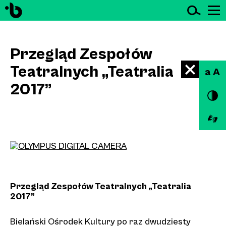
Ot
Przejdź do treści
Przegląd Zespołów
Teatralnych „Teatralia
a A
2017”
na
Goldoniego
Przegląd Zespołów Teatralnych „Teatralia
2017”
Bielański Ośrodek Kultury po raz dwudziesty