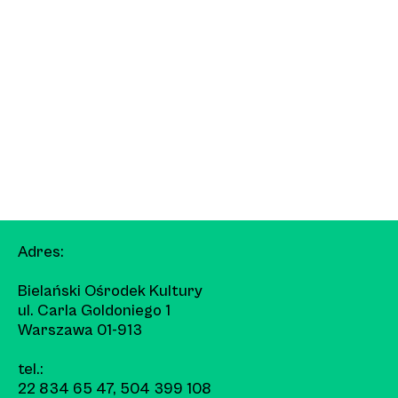
Adres:
Bielański Ośrodek Kultury
ul. Carla Goldoniego 1
Warszawa 01-913
tel.:
22 834 65 47
,
504 399 108