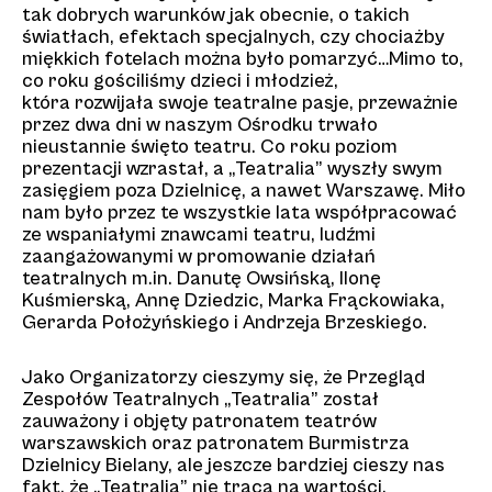
tak dobrych warunków jak obecnie, o takich
światłach, efektach specjalnych, czy chociażby
miękkich fotelach można było pomarzyć…Mimo to,
co roku gościliśmy dzieci i młodzież,
która rozwijała swoje teatralne pasje, przeważnie
przez dwa dni w naszym Ośrodku trwało
nieustannie święto teatru. Co roku poziom
prezentacji wzrastał, a „Teatralia” wyszły swym
zasięgiem poza Dzielnicę, a nawet Warszawę. Miło
nam było przez te wszystkie lata współpracować
ze wspaniałymi znawcami teatru, ludźmi
zaangażowanymi w promowanie działań
teatralnych m.in. Danutę Owsińską, Ilonę
Kuśmierską, Annę Dziedzic, Marka Frąckowiaka,
Gerarda Położyńskiego i Andrzeja Brzeskiego.
Jako Organizatorzy cieszymy się, że Przegląd
Zespołów Teatralnych „Teatralia” został
zauważony i objęty patronatem teatrów
warszawskich oraz patronatem Burmistrza
Dzielnicy Bielany, ale jeszcze bardziej cieszy nas
fakt, że „Teatralia” nie tracą na wartości,