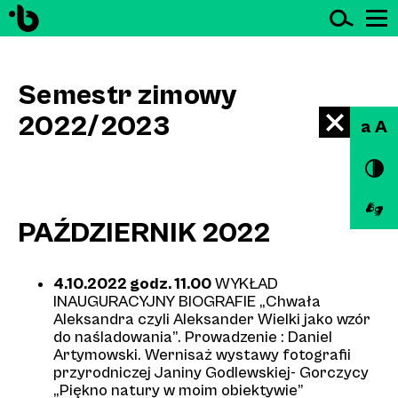
Ot
Przejdź do treści
Semestr zimowy
2022/2023
a A
PAŹDZIERNIK 2022
na
Goldoniego
4.10.2022 godz. 11.00
WYKŁAD
INAUGURACYJNY BIOGRAFIE „Chwała
Aleksandra czyli Aleksander Wielki jako wzór
do naśladowania”. Prowadzenie : Daniel
Artymowski. Wernisaż wystawy fotografii
przyrodniczej Janiny Godlewskiej- Gorczycy
„Piękno natury w moim obiektywie”