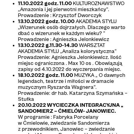
11.10.2022 godz. 11.00
KULTUROZNAWSTWO
„Amazonia i jej pierwotni mieszkańcy”.
Prowadzenie : Krzysztof Dworczyk
13.10.2022 godz. 10.00
AKADEMIA STYLU
„Wizerunek osób dojrzałych. Dlaczego warto
dbać o wizerunek w każdym wieku? ”
Prowadzenie : Agnieszka Jelonkiewicz
13.10.2022 g.11.30-14.30
WARSZTAT
AKADEMIA STYLU „Analiza kolorystyczna”
Prowadzenie: Agnieszka Jelonkiewicz. Ilość
miejsc ograniczona . Max 10 os . Obowiązują
zapisy od 4.10.2022 do wyczerpania miejsc.
18.10.2022 godz. 11.00
MUZYKA „ O dawnych
legendach, teatrze i miłości w dramacie
muzycznym Ryszarda Wagnera”.
Prowadzenie: dr hab. Katarzyna Szymańska –
Stułka
20.10.2022 WYCIECZKA INTEGRACYJNA „
SANDOMIERZ – ĆMIELÓW- JANOWIEC.
W programie : Fabryka Porcelany
w Ćmielowie, zwiedzanie Sandomierza
z przewodnikiem, Janowiec – zwiedzanie