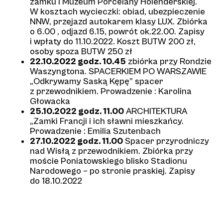
zamku i Muzeum Porcelany Holenderskiej.
W kosztach wycieczki: obiad, ubezpieczenie
NNW, przejazd autokarem klasy LUX. Zbiórka
o 6.00 , odjazd 6.15, powrót ok.22.00. Zapisy
i wpłaty do 11.10.2022. Koszt BUTW 200 zł,
osoby spoza BUTW 250 zł
22.10.2022 godz. 10.45
zbiórka przy Rondzie
Waszyngtona. SPACERKIEM PO WARSZAWIE
„Odkrywamy Saską Kępę” spacer
z przewodnikiem. Prowadzenie : Karolina
Głowacka
25.10.2022 godz. 11.00
ARCHITEKTURA
„Zamki Francji i ich sławni mieszkańcy.
Prowadzenie : Emilia Szutenbach
27.10.2022 godz. 11.00
Spacer przyrodniczy
nad Wisłą z przewodnikiem. Zbiórka przy
moście Poniatowskiego blisko Stadionu
Narodowego – po stronie praskiej. Zapisy
do 18.10.2022